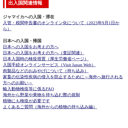
出入国関連情報
医療機関情報
政治・経済月間情勢
ジャマイカへの入国・滞在
入管・税関申告書のオンライン化について（2023年9月1日か
ら）
日本への入国・帰国
日本への入国をお考えの方へ
日本への入国をお考えの方へ（査証関連）
日本入国時の検疫措置（厚生労働省ページ）
入国手続オンラインサービス（Visit Japan Web）
肉製品などのおみやげについて（持ち込み）
家畜の伝染性疾病の侵入を防止するために～海外へ旅行される
方へのお願い～
輸入動物検疫等に係るFAQ
海外から野菜や果物を持ち込む際の規制
植物にも検疫が必要です
よくあるご質問（海外からの植物の持ち込み編）