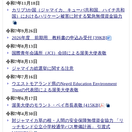
令和7年11月18日
カリブ3か国（ジャマイカ、キューバ共和国、ハイチ共和
国）におけるハリケーン被害に対する緊急無償資金協力
令和7年9月26日
2026年度 前期用 教科書の申込み受付 [39KB]
令和7年8月13日
国際青年会議所（JCI）会頭による渥美大使表敬
令和7年8月13日
ジャマイカ総選挙に関する注意
令和7年7月16日
ウエストモアランド県のNegril Education Environment
Trustの代表団による渥美大使表敬
令和7年6月17日
渥美大使のモラント・ベイ市長表敬 [415KB]
令和7年4月30日
対ジャマイカ草の根・人間の安全保障無償資金協力 「リ
ッチモンド公立小学校通学バス整備計画」 引渡式