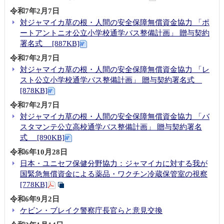
令和7年2月7日
対ジャマイカ草の根・人間の安全保障無償資金協力 「ポ
ートアントニオ公立小学校通学バス整備計画」 贈与契約
署名式 [887KB]
令和7年2月7日
対ジャマイカ草の根・人間の安全保障無償資金協力 「レ
スト公立小学校通学バス整備計画」 贈与契約署名式
[878KB]
令和7年2月7日
対ジャマイカ草の根・人間の安全保障無償資金協力 「バ
スタマンテ公立高校通学バス整備計画」 贈与契約署名
式 [890KB]
令和6年10月28日
日本・ユニセフ保健分野協力：ジャマイカに対する我が
国緊急無償資金による薬品・ワクチン冷蔵保管室の視察
[778KB]
令和6年9月2日
ケビン・ブレイク警察庁長官らと意見交換