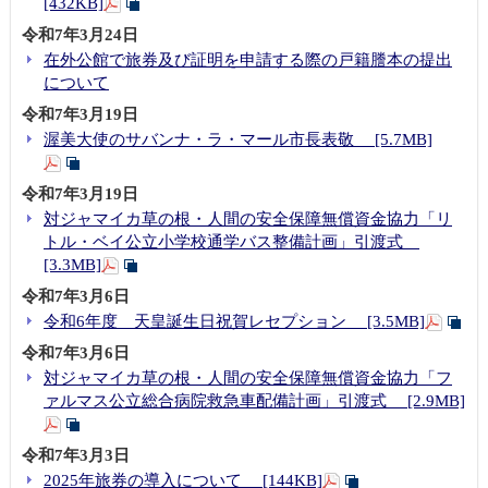
[432KB]
令和7年3月24日
在外公館で旅券及び証明を申請する際の戸籍謄本の提出
について
令和7年3月19日
渥美大使のサバンナ・ラ・マール市長表敬 [5.7MB]
令和7年3月19日
対ジャマイカ草の根・人間の安全保障無償資金協力「リ
トル・ベイ公立小学校通学バス整備計画」引渡式
[3.3MB]
令和7年3月6日
令和6年度 天皇誕生日祝賀レセプション [3.5MB]
令和7年3月6日
対ジャマイカ草の根・人間の安全保障無償資金協力「フ
ァルマス公立総合病院救急車配備計画」引渡式 [2.9MB]
令和7年3月3日
2025年旅券の導入について [144KB]