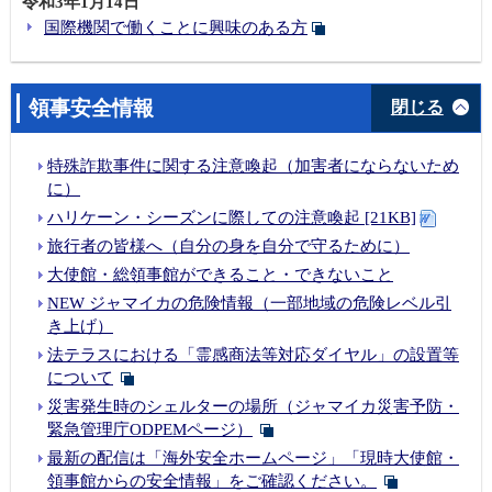
令和3年1月14日
国際機関で働くことに興味のある方
領事安全情報
閉じる
特殊詐欺事件に関する注意喚起（加害者にならないため
に）
ハリケーン・シーズンに際しての注意喚起 [21KB]
旅行者の皆様へ（自分の身を自分で守るために）
大使館・総領事館ができること・できないこと
NEW ジャマイカの危険情報（一部地域の危険レベル引
き上げ）
法テラスにおける「霊感商法等対応ダイヤル」の設置等
について
災害発生時のシェルターの場所（ジャマイカ災害予防・
緊急管理庁ODPEMページ）
最新の配信は「海外安全ホームページ」「現時大使館・
領事館からの安全情報」をご確認ください。