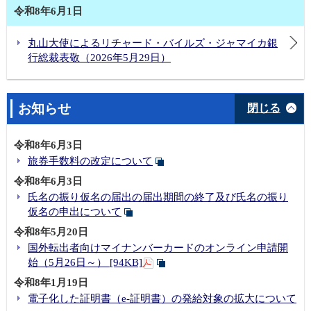
令和8年6月1日
丸山大使によるリチャード・バイルズ・ジャマイカ銀
行総裁表敬（2026年5月29日）
お知らせ
閉じる
令和8年6月3日
旅券手数料の改定について
令和8年6月3日
氏名の振り仮名の届出の届出期間の終了及び氏名の振り
仮名の申出について
令和8年5月20日
国外転出者向けマイナンバーカードのオンライン申請開
始（5月26日～） [94KB]
令和8年1月19日
電子化した証明書（e-証明書）の発給対象の拡大について