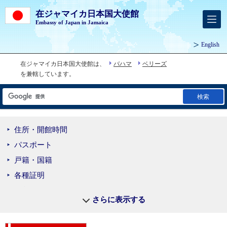
在ジャマイカ日本国大使館
Embassy of Japan in Jamaica
English
在ジャマイカ日本国大使館は、
バハマ
ベリーズ
を兼轄しています。
検索
住所・開館時間
パスポート
戸籍・国籍
各種証明
在留届
さらに表示する
領事手数料
在外選挙